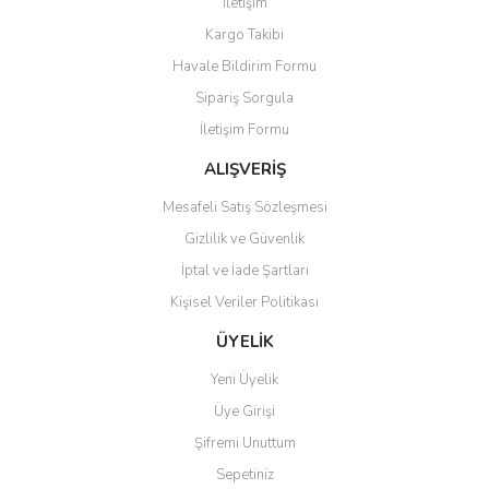
İletişim
Yorum Yaz
Kargo Takibi
Ürün resmi kalitesiz, bozuk veya görüntülenemiyor.
Havale Bildirim Formu
Ürün açıklamasında eksik bilgiler bulunuyor.
Sipariş Sorgula
Ürün bilgilerinde hatalar bulunuyor.
İletişim Formu
Ürün fiyatı diğer sitelerden daha pahalı.
Bu ürüne benzer farklı alternatifler olmalı.
ALIŞVERİŞ
Mesafeli Satış Sözleşmesi
Gizlilik ve Güvenlik
İptal ve İade Şartları
Kişisel Veriler Politikası
Gönder
ÜYELİK
Yeni Üyelik
Üye Girişi
Şifremi Unuttum
Sepetiniz