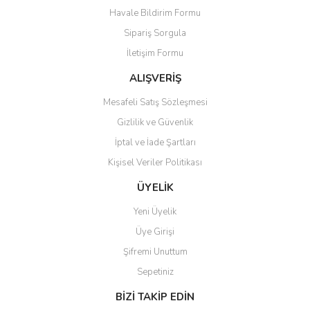
Havale Bildirim Formu
Ürün açıklamasında eksik bilgiler bulunuyor.
Sipariş Sorgula
Ürün bilgilerinde hatalar bulunuyor.
İletişim Formu
Ürün fiyatı diğer sitelerden daha pahalı.
Bu ürüne benzer farklı alternatifler olmalı.
ALIŞVERİŞ
Mesafeli Satış Sözleşmesi
Gizlilik ve Güvenlik
İptal ve İade Şartları
Kişisel Veriler Politikası
Gönder
ÜYELİK
Yeni Üyelik
Üye Girişi
Şifremi Unuttum
Sepetiniz
BİZİ TAKİP EDİN