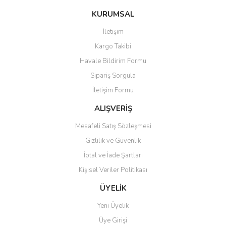
konularda yetersiz gördüğünüz noktaları öneri formunu kullanarak
Bu ürüne ilk yorumu siz yapın!
KURUMSAL
tarafımıza iletebilirsiniz.
Görüş ve önerileriniz için teşekkür ederiz.
İletişim
Yorum Yaz
Kargo Takibi
Ürün resmi kalitesiz, bozuk veya görüntülenemiyor.
Havale Bildirim Formu
Ürün açıklamasında eksik bilgiler bulunuyor.
Sipariş Sorgula
Ürün bilgilerinde hatalar bulunuyor.
İletişim Formu
Ürün fiyatı diğer sitelerden daha pahalı.
Bu ürüne benzer farklı alternatifler olmalı.
ALIŞVERİŞ
Mesafeli Satış Sözleşmesi
Gizlilik ve Güvenlik
İptal ve İade Şartları
Kişisel Veriler Politikası
Gönder
ÜYELİK
Yeni Üyelik
Üye Girişi