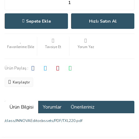
Sepete Ekle
Hızlı Satın Al
Tavsiye Et
Yorum Yaz
Ürün Paylaş :
Karşılaştır
Ürün Bilgisi
Yorumlar
Önerileriniz
/class/INNOVAEditor/assets/PDF/TXL220.pdf
Bu ürünün fiyat bilgisi, resim, ürün açıklamalarında ve diğer