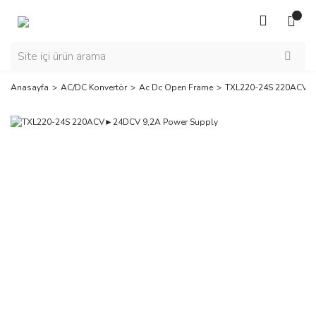
Anasayfa
AC/DC Konvertör
Ac Dc Open Frame
TXL220-24S 220ACV►2