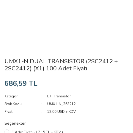
UMX1-N DUAL TRANSISTOR (2SC2412 +
2SC2412) (X1) 100 Adet Fiyatı
686,59 TL
Kategori
BJT Transistör
Stok Kodu
UMX1-N_263212
Fiyat
12,00 USD + KDV
Seçenekler
1 Adet Fiyatı - ( 7,15 TL + KDV )