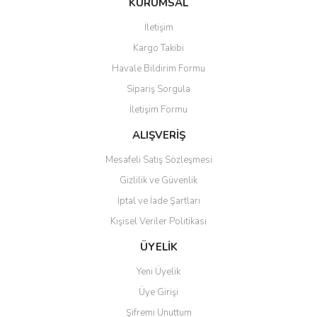
KURUMSAL
tarafımıza iletebilirsiniz.
Görüş ve önerileriniz için teşekkür ederiz.
İletişim
Yorum Yaz
Kargo Takibi
Ürün resmi kalitesiz, bozuk veya görüntülenemiyor.
Havale Bildirim Formu
Ürün açıklamasında eksik bilgiler bulunuyor.
Sipariş Sorgula
Ürün bilgilerinde hatalar bulunuyor.
İletişim Formu
Ürün fiyatı diğer sitelerden daha pahalı.
Bu ürüne benzer farklı alternatifler olmalı.
ALIŞVERİŞ
Mesafeli Satış Sözleşmesi
Gizlilik ve Güvenlik
İptal ve İade Şartları
Kişisel Veriler Politikası
Gönder
ÜYELİK
Yeni Üyelik
Üye Girişi
Şifremi Unuttum