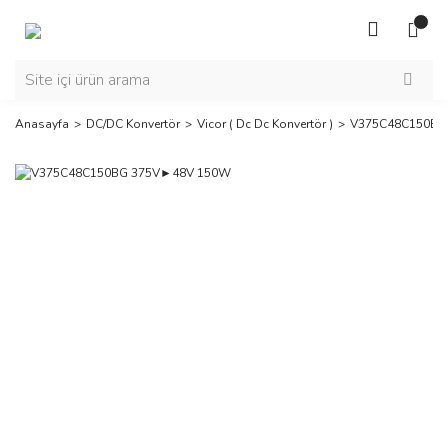
Anasayfa
DC/DC Konvertör
Vicor ( Dc Dc Konvertör )
V375C48C150BG