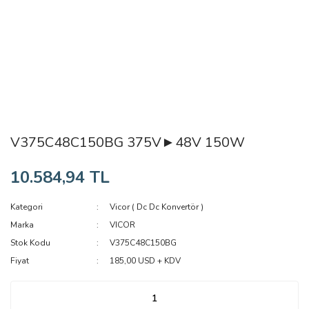
V375C48C150BG 375V►48V 150W
10.584,94 TL
Kategori
Vicor ( Dc Dc Konvertör )
Marka
VICOR
Stok Kodu
V375C48C150BG
Fiyat
185,00 USD + KDV