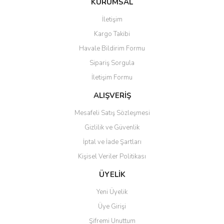
KURUMSAL
tarafımıza iletebilirsiniz.
Görüş ve önerileriniz için teşekkür ederiz.
İletişim
Yorum Yaz
Kargo Takibi
Ürün resmi kalitesiz, bozuk veya görüntülenemiyor.
Havale Bildirim Formu
Ürün açıklamasında eksik bilgiler bulunuyor.
Sipariş Sorgula
Ürün bilgilerinde hatalar bulunuyor.
İletişim Formu
Ürün fiyatı diğer sitelerden daha pahalı.
Bu ürüne benzer farklı alternatifler olmalı.
ALIŞVERİŞ
Mesafeli Satış Sözleşmesi
Gizlilik ve Güvenlik
İptal ve İade Şartları
Kişisel Veriler Politikası
Gönder
ÜYELİK
Yeni Üyelik
Üye Girişi
Şifremi Unuttum