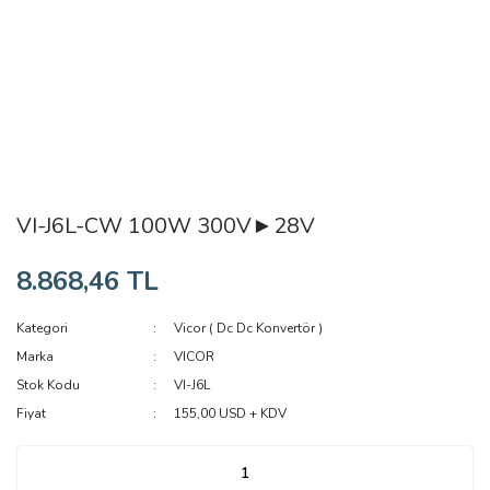
VI-J6L-CW 100W 300V►28V
8.868,46 TL
Kategori
Vicor ( Dc Dc Konvertör )
Marka
VICOR
Stok Kodu
VI-J6L
Fiyat
155,00 USD + KDV