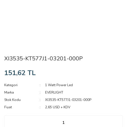
XI3535-KT577J1-03201-000P
151,62 TL
Kategori
1 Watt Power Led
Marka
EVERLIGHT
Stok Kodu
XI3535-KT577J1-03201-000P
Fiyat
2,65 USD + KDV