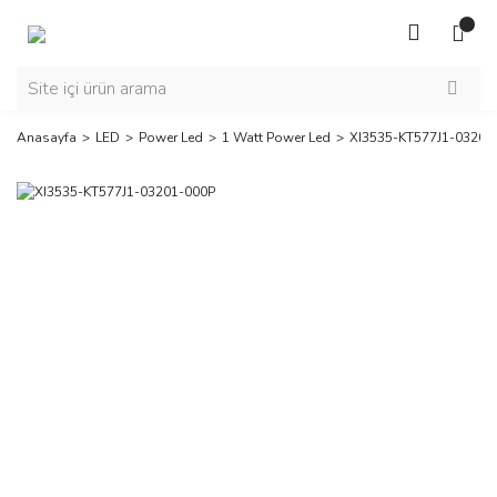
Anasayfa
LED
Power Led
1 Watt Power Led
XI3535-KT577J1-03201