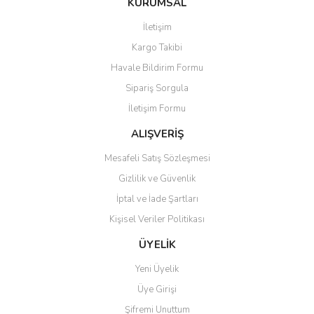
KURUMSAL
tarafımıza iletebilirsiniz.
Görüş ve önerileriniz için teşekkür ederiz.
İletişim
Yorum Yaz
Kargo Takibi
Ürün resmi kalitesiz, bozuk veya görüntülenemiyor.
Havale Bildirim Formu
Ürün açıklamasında eksik bilgiler bulunuyor.
Sipariş Sorgula
Ürün bilgilerinde hatalar bulunuyor.
İletişim Formu
Ürün fiyatı diğer sitelerden daha pahalı.
Bu ürüne benzer farklı alternatifler olmalı.
ALIŞVERİŞ
Mesafeli Satış Sözleşmesi
Gizlilik ve Güvenlik
İptal ve İade Şartları
Kişisel Veriler Politikası
Gönder
ÜYELİK
Yeni Üyelik
Üye Girişi
Şifremi Unuttum