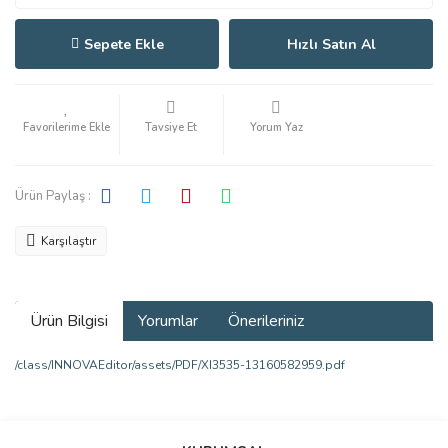
Sepete Ekle
Hızlı Satın Al
Tavsiye Et
Yorum Yaz
Ürün Paylaş :
Karşılaştır
Ürün Bilgisi
Yorumlar
Önerileriniz
/class/INNOVAEditor/assets/PDF/XI3535-13160582959.pdf
Bu ürünün fiyat bilgisi, resim, ürün açıklamalarında ve diğer
konularda yetersiz gördüğünüz noktaları öneri formunu kullanarak
Bu ürüne ilk yorumu siz yapın!