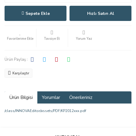
Sepete Ekle
Hızlı Satın Al
Tavsiye Et
Yorum Yaz
Ürün Paylaş :
Karşılaştır
Ürün Bilgisi
Yorumlar
Önerileriniz
/class/INNOVAEditor/assets/PDF/KP2012xxx.pdf
Bu ürünün fiyat bilgisi, resim, ürün açıklamalarında ve diğer
konularda yetersiz gördüğünüz noktaları öneri formunu kullanarak
Bu ürüne ilk yorumu siz yapın!