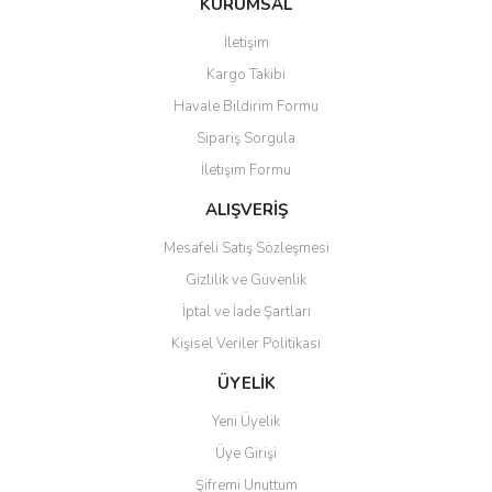
KURUMSAL
tarafımıza iletebilirsiniz.
Görüş ve önerileriniz için teşekkür ederiz.
İletişim
Yorum Yaz
Kargo Takibi
Ürün resmi kalitesiz, bozuk veya görüntülenemiyor.
Havale Bildirim Formu
Ürün açıklamasında eksik bilgiler bulunuyor.
Sipariş Sorgula
Ürün bilgilerinde hatalar bulunuyor.
İletişim Formu
Ürün fiyatı diğer sitelerden daha pahalı.
Bu ürüne benzer farklı alternatifler olmalı.
ALIŞVERİŞ
Mesafeli Satış Sözleşmesi
Gizlilik ve Güvenlik
İptal ve İade Şartları
Kişisel Veriler Politikası
Gönder
ÜYELİK
Yeni Üyelik
Üye Girişi
Şifremi Unuttum