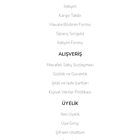
Görüş ve önerileriniz için teşekkür ederiz.
İletişim
Yorum Yaz
Kargo Takibi
Ürün resmi kalitesiz, bozuk veya görüntülenemiyor.
Havale Bildirim Formu
Ürün açıklamasında eksik bilgiler bulunuyor.
Sipariş Sorgula
Ürün bilgilerinde hatalar bulunuyor.
İletişim Formu
Ürün fiyatı diğer sitelerden daha pahalı.
Bu ürüne benzer farklı alternatifler olmalı.
ALIŞVERİŞ
Mesafeli Satış Sözleşmesi
Gizlilik ve Güvenlik
İptal ve İade Şartları
Kişisel Veriler Politikası
Gönder
ÜYELİK
Yeni Üyelik
Üye Girişi
Şifremi Unuttum