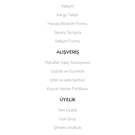
Görüş ve önerileriniz için teşekkür ederiz.
İletişim
Yorum Yaz
Kargo Takibi
Ürün resmi kalitesiz, bozuk veya görüntülenemiyor.
Havale Bildirim Formu
Ürün açıklamasında eksik bilgiler bulunuyor.
Sipariş Sorgula
Ürün bilgilerinde hatalar bulunuyor.
İletişim Formu
Ürün fiyatı diğer sitelerden daha pahalı.
Bu ürüne benzer farklı alternatifler olmalı.
ALIŞVERİŞ
Mesafeli Satış Sözleşmesi
Gizlilik ve Güvenlik
İptal ve İade Şartları
Kişisel Veriler Politikası
Gönder
ÜYELİK
Yeni Üyelik
Üye Girişi
Şifremi Unuttum