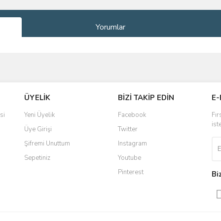
Yorumlar
ve diğer konularda yetersiz gördüğünüz noktaları öneri formunu kullanarak taraf
Bu ürüne ilk yorumu siz yapın!
ÜYELİK
BİZİ TAKİP EDİN
E-
r.
Yorum Yaz
si
Yeni Üyelik
Facebook
Fır
ist
Üye Girişi
Twitter
Şifremi Unuttum
Instagram
Sepetiniz
Youtube
Pinterest
Bi
Gönder