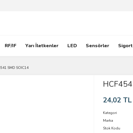
RF/IF
Yarı İletkenler
LED
Sensörler
Sigort
541 SMD SOIC14
HCF454
24,02 TL
Kategori
Marka
Stok Kodu