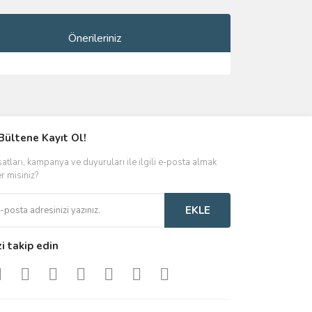
Önerileriniz
ımıza iletebilirsiniz.
Bültene Kayıt Ol!
satları, kampanya ve duyuruları ile ilgili e-posta almak
er misiniz?
EKLE
zi takip edin