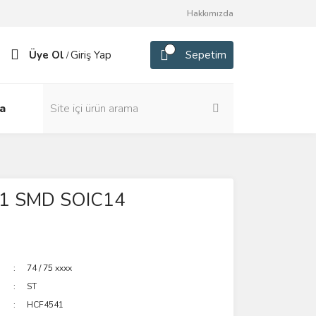
Hakkımızda
Üye Ol
Giriş Yap
Sepetim
/
a
1 SMD SOIC14
74 / 75 xxxx
ST
HCF4541