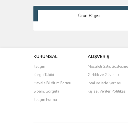
Ürün Bilgisi
Bu ürünün fiyat bilgisi, resim, ürün açıklamalarında 
Görüş ve önerileriniz için teşekkür ederiz.
KURUMSAL
ALIŞVERİŞ
Ürün resmi kalitesiz, bozuk veya görüntülenemiyo
Ürün açıklamasında eksik bilgiler bulunuyor.
İletişim
Mesafeli Satış Sözleşme
Ürün bilgilerinde hatalar bulunuyor.
Kargo Takibi
Gizlilik ve Güvenlik
Ürün fiyatı diğer sitelerden daha pahalı.
Havale Bildirim Formu
İptal ve İade Şartları
Bu ürüne benzer farklı alternatifler olmalı.
Sipariş Sorgula
Kişisel Veriler Politikası
İletişim Formu