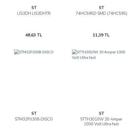
ST
ST
LIS3DH LIS3DHTR
74HC595D SMD (74HC595)
48,63 TL
11,39 TL
ST
ST
STM32F0308-DISCO
STTH3010W 30 Amper
1000 Volt Ultra fast