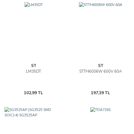
ST
ST
LM35DT
STTH6006W 600V 60A
102,99 TL
197,39 TL