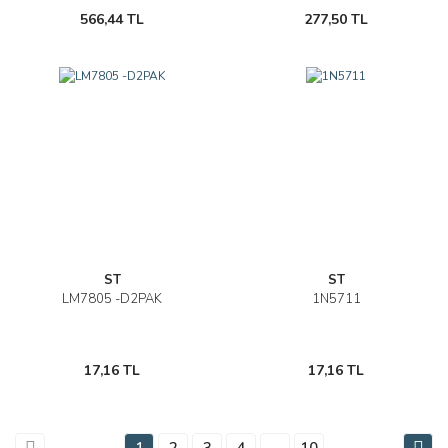
566,44 TL
277,50 TL
ST
ST
LM7805 -D2PAK
1N5711
17,16 TL
17,16 TL
1
2
3
4
..
10