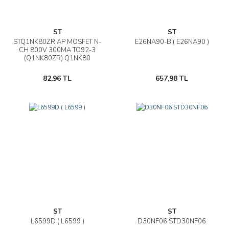
ST
ST
STQ1NK80ZR AP MOSFET N-
E26NA90-B ( E26NA90 )
CH 800V 300MA TO92-3
(Q1NK80ZR) Q1NK80
82,96 TL
657,98 TL
ST
ST
L6599D ( L6599 )
D30NF06 STD30NF06