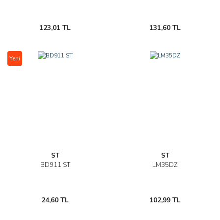
123,01 TL
131,60 TL
Yeni
ST
ST
BD911 ST
LM35DZ
24,60 TL
102,99 TL