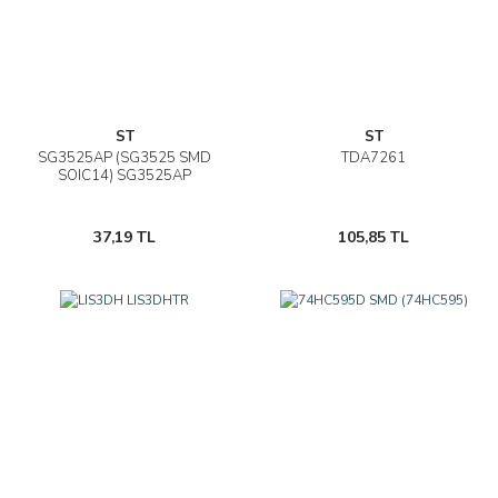
ST
ST
SG3525AP (SG3525 SMD
TDA7261
SOIC14) SG3525AP
37,19 TL
105,85 TL