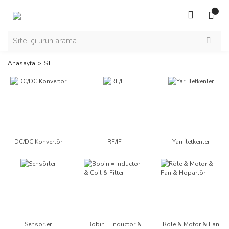
Anasayfa
ST
DC/DC Konvertör
RF/IF
Yarı İletkenler
Sensörler
Bobin = Inductor &
Röle & Motor & Fan