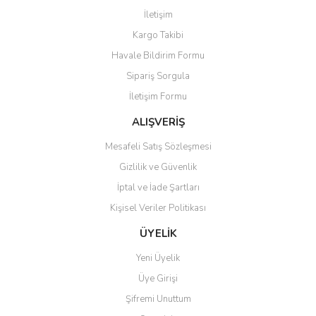
Görüş ve önerileriniz için teşekkür ederiz.
İletişim
Yorum Yaz
Kargo Takibi
Ürün resmi kalitesiz, bozuk veya görüntülenemiyor.
Havale Bildirim Formu
Ürün açıklamasında eksik bilgiler bulunuyor.
Sipariş Sorgula
Ürün bilgilerinde hatalar bulunuyor.
İletişim Formu
Ürün fiyatı diğer sitelerden daha pahalı.
Bu ürüne benzer farklı alternatifler olmalı.
ALIŞVERİŞ
Mesafeli Satış Sözleşmesi
Gizlilik ve Güvenlik
İptal ve İade Şartları
Kişisel Veriler Politikası
Gönder
ÜYELİK
Yeni Üyelik
Üye Girişi
Şifremi Unuttum