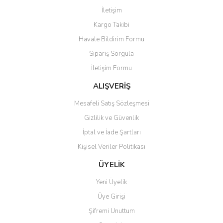
Görüş ve önerileriniz için teşekkür ederiz.
İletişim
Yorum Yaz
Kargo Takibi
Ürün resmi kalitesiz, bozuk veya görüntülenemiyor.
Havale Bildirim Formu
Ürün açıklamasında eksik bilgiler bulunuyor.
Sipariş Sorgula
Ürün bilgilerinde hatalar bulunuyor.
İletişim Formu
Ürün fiyatı diğer sitelerden daha pahalı.
Bu ürüne benzer farklı alternatifler olmalı.
ALIŞVERİŞ
Mesafeli Satış Sözleşmesi
Gizlilik ve Güvenlik
İptal ve İade Şartları
Kişisel Veriler Politikası
Gönder
ÜYELİK
Yeni Üyelik
Üye Girişi
Şifremi Unuttum