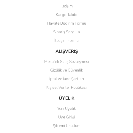
Görüş ve önerileriniz için teşekkür ederiz.
İletişim
Yorum Yaz
Kargo Takibi
Ürün resmi kalitesiz, bozuk veya görüntülenemiyor.
Havale Bildirim Formu
Ürün açıklamasında eksik bilgiler bulunuyor.
Sipariş Sorgula
Ürün bilgilerinde hatalar bulunuyor.
İletişim Formu
Ürün fiyatı diğer sitelerden daha pahalı.
Bu ürüne benzer farklı alternatifler olmalı.
ALIŞVERİŞ
Mesafeli Satış Sözleşmesi
Gizlilik ve Güvenlik
İptal ve İade Şartları
Kişisel Veriler Politikası
Gönder
ÜYELİK
Yeni Üyelik
Üye Girişi
Şifremi Unuttum