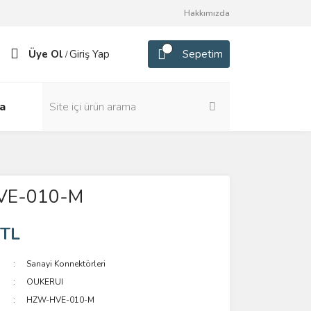
Hakkımızda
Üye Ol
Giriş Yap
Sepetim
/
a
VE-010-M
 TL
Sanayi Konnektörleri
OUKERUI
HZW-HVE-010-M