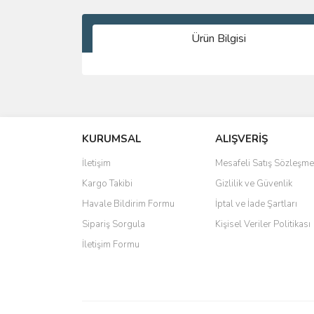
Ürün Bilgisi
Bu ürünün fiyat bilgisi, resim, ürün açıklamalarında 
Görüş ve önerileriniz için teşekkür ederiz.
KURUMSAL
ALIŞVERİŞ
Ürün resmi kalitesiz, bozuk veya görüntülenemiyo
Ürün açıklamasında eksik bilgiler bulunuyor.
İletişim
Mesafeli Satış Sözleşme
Ürün bilgilerinde hatalar bulunuyor.
Kargo Takibi
Gizlilik ve Güvenlik
Ürün fiyatı diğer sitelerden daha pahalı.
Havale Bildirim Formu
İptal ve İade Şartları
Bu ürüne benzer farklı alternatifler olmalı.
Sipariş Sorgula
Kişisel Veriler Politikası
İletişim Formu