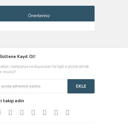
Önerileriniz
ımıza iletebilirsiniz.
Bültene Kayıt Ol!
satları, kampanya ve duyuruları ile ilgili e-posta almak
er misiniz?
EKLE
zi takip edin