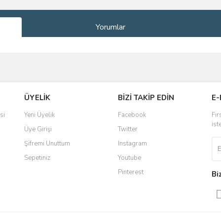
Yorumlar
ve diğer konularda yetersiz gördüğünüz noktaları öneri formunu kullanarak taraf
Bu ürüne ilk yorumu siz yapın!
ÜYELİK
BİZİ TAKİP EDİN
E-
r.
Yorum Yaz
si
Yeni Üyelik
Facebook
Fır
ist
Üye Girişi
Twitter
Şifremi Unuttum
Instagram
Sepetiniz
Youtube
Pinterest
Bi
Gönder