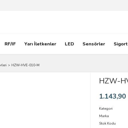
RF/IF
Yarı İletkenler
LED
Sensörler
Sigort
rleri
HZW-HVE-010-M
HZW-H
1.143,90
Kategori
Marka
Stok Kodu