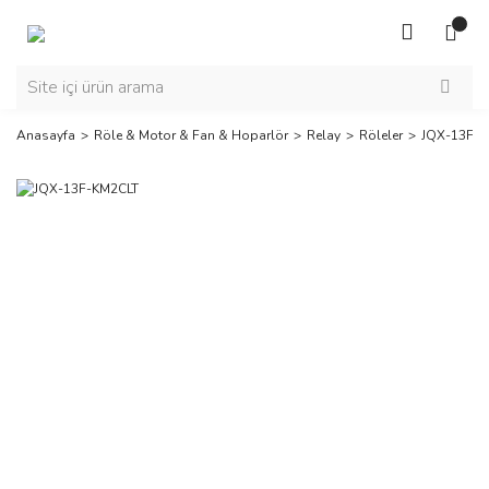
Anasayfa
Röle & Motor & Fan & Hoparlör
Relay
Röleler
JQX-13F-K