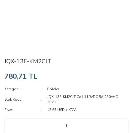
JQX-13F-KM2CLT
780,71 TL
Kategori
Röleler
JQX-13F-KM2CLT Coil:110VDC 5A 250VAC
Stok Kodu
30VDC
Fiyat
13,65 USD + KDV