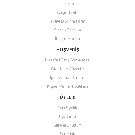
İletişim
Yorum Yaz
Kargo Takibi
Ürün resmi kalitesiz, bozuk veya görüntülenemiyor.
Havale Bildirim Formu
Ürün açıklamasında eksik bilgiler bulunuyor.
Sipariş Sorgula
Ürün bilgilerinde hatalar bulunuyor.
İletişim Formu
Ürün fiyatı diğer sitelerden daha pahalı.
Bu ürüne benzer farklı alternatifler olmalı.
ALIŞVERİŞ
Mesafeli Satış Sözleşmesi
Gizlilik ve Güvenlik
İptal ve İade Şartları
Kişisel Veriler Politikası
Gönder
ÜYELİK
Yeni Üyelik
Üye Girişi
Şifremi Unuttum
Sepetiniz