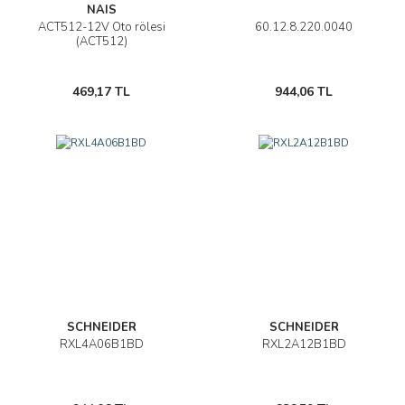
NAIS
ACT512-12V Oto rölesi
60.12.8.220.0040
(ACT512)
469,17 TL
944,06 TL
SCHNEIDER
SCHNEIDER
RXL4A06B1BD
RXL2A12B1BD