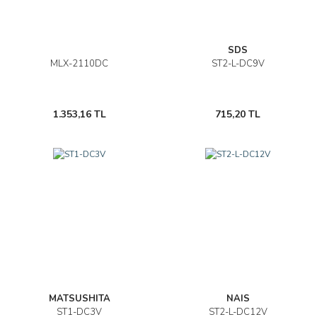
SDS
MLX-2110DC
ST2-L-DC9V
1.353,16 TL
715,20 TL
MATSUSHITA
NAIS
ST1-DC3V
ST2-L-DC12V