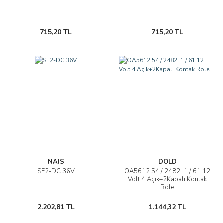
715,20 TL
715,20 TL
NAIS
DOLD
SF2-DC 36V
OA5612.54 / 2482L1 / 61 12
Volt 4 Açık+2Kapalı Kontak
Röle
2.202,81 TL
1.144,32 TL