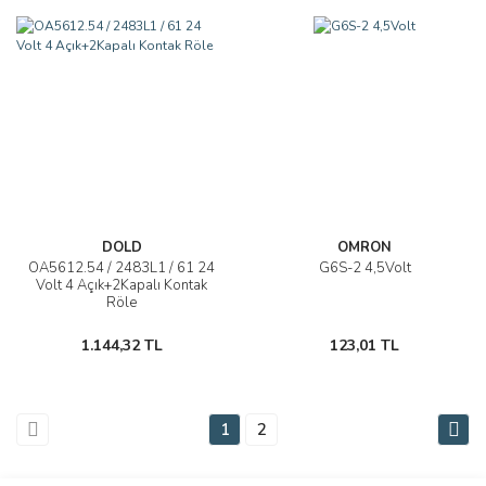
DOLD
OMRON
OA5612.54 / 2483L1 / 61 24
G6S-2 4,5Volt
Volt 4 Açık+2Kapalı Kontak
Röle
1.144,32 TL
123,01 TL
1
2