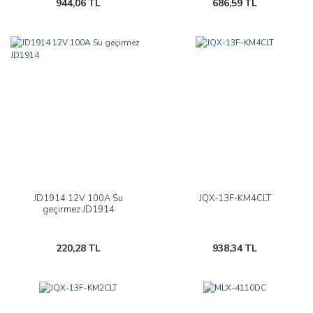
944,06 TL
686,59 TL
JD1914 12V 100A Su
JQX-13F-KM4CLT
geçirmez JD1914
220,28 TL
938,34 TL