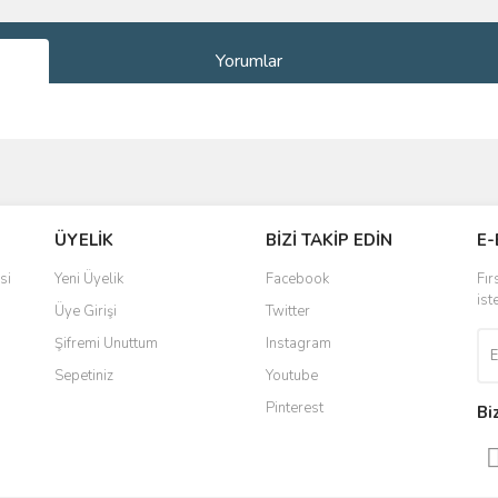
Yorumlar
ve diğer konularda yetersiz gördüğünüz noktaları öneri formunu kullanarak taraf
Bu ürüne ilk yorumu siz yapın!
ÜYELİK
BİZİ TAKİP EDİN
E-
r.
Yorum Yaz
si
Yeni Üyelik
Facebook
Fır
ist
Üye Girişi
Twitter
Şifremi Unuttum
Instagram
Sepetiniz
Youtube
Pinterest
Bi