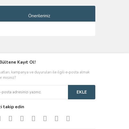
Önerileriniz
ımıza iletebilirsiniz.
Bültene Kayıt Ol!
satları, kampanya ve duyuruları ile ilgili e-posta almak
er misiniz?
EKLE
zi takip edin