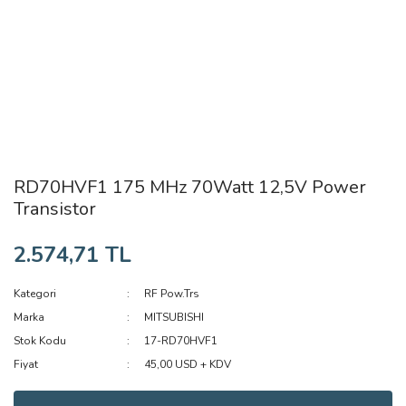
RD70HVF1 175 MHz 70Watt 12,5V Power
Transistor
2.574,71 TL
Kategori
RF Pow.Trs
Marka
MITSUBISHI
Stok Kodu
17-RD70HVF1
Fiyat
45,00 USD + KDV