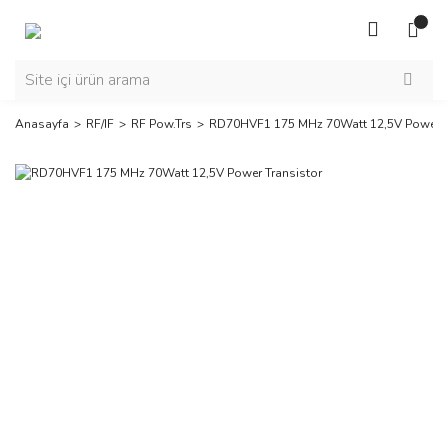
Anasayfa
RF/IF
RF Pow.Trs
RD70HVF1 175 MHz 70Watt 12,5V Power T