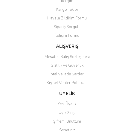
İletişim
Yorum Yaz
Kargo Takibi
Ürün resmi kalitesiz, bozuk veya görüntülenemiyor.
Havale Bildirim Formu
Ürün açıklamasında eksik bilgiler bulunuyor.
Sipariş Sorgula
Ürün bilgilerinde hatalar bulunuyor.
İletişim Formu
Ürün fiyatı diğer sitelerden daha pahalı.
Bu ürüne benzer farklı alternatifler olmalı.
ALIŞVERİŞ
Mesafeli Satış Sözleşmesi
Gizlilik ve Güvenlik
İptal ve İade Şartları
Kişisel Veriler Politikası
Gönder
ÜYELİK
Yeni Üyelik
Üye Girişi
Şifremi Unuttum
Sepetiniz