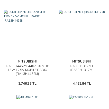
MITSUBISHI
MITSUBISHI
RA13H4452M 440-520 MHz
RA30H1317M1
13W 12.5V MOBILE RADIO
(RA30H1317M)
(RA13H4452M)
2.746,36 TL
4.462,84 TL