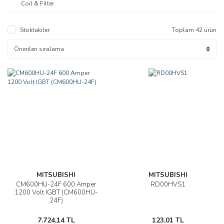
Coil & Filter
Stoktakiler
Toplam 42 ürün
MITSUBISHI
MITSUBISHI
CM600HU-24F 600 Amper
RD00HVS1
1200 Volt IGBT (CM600HU-
24F)
7.724,14 TL
123,01 TL