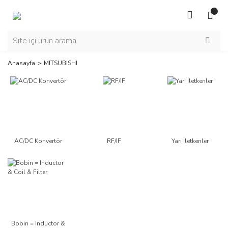
Anasayfa
MITSUBISHI
AC/DC Konvertör
RF/IF
Yarı İletkenler
Bobin = Inductor &