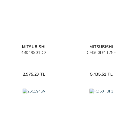
MITSUBISHI
MITSUBISHI
48049901DG
CM300DY-12NF
2.975,23 TL
5.435,51 TL