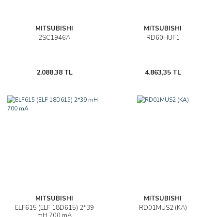
MITSUBISHI
MITSUBISHI
2SC1946A
RD60HUF1
2.088,38 TL
4.863,35 TL
MITSUBISHI
MITSUBISHI
ELF615 (ELF 18D615) 2*39
RD01MUS2 (KA)
mH 700 mA