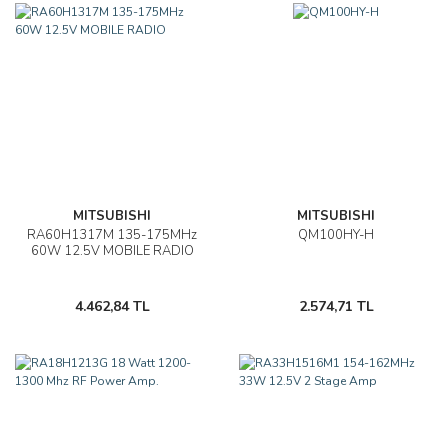
MITSUBISHI
MITSUBISHI
RA60H1317M 135-175MHz
QM100HY-H
60W 12.5V MOBILE RADIO
4.462,84 TL
2.574,71 TL