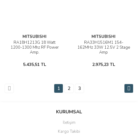
MITSUBISHI
MITSUBISHI
RA18H1213G 18 Watt
RA33H1516M1 154-
1200-1300 Mhz RF Power
162MHz 33W 12.5V 2 Stage
Amp.
Amp
5.435,51 TL
2.975,23 TL
1
2
3
KURUMSAL
İletişim
Kargo Takibi