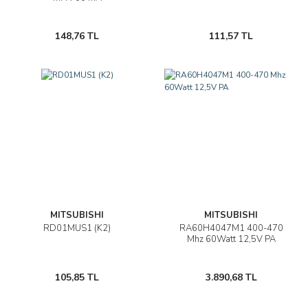
148,76 TL
111,57 TL
MITSUBISHI
MITSUBISHI
RD01MUS1 (K2)
RA60H4047M1 400-470
Mhz 60Watt 12,5V PA
105,85 TL
3.890,68 TL