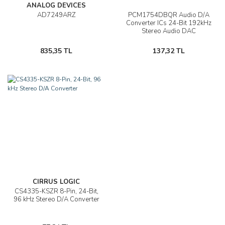
ANALOG DEVICES
AD7249ARZ
PCM1754DBQR Audio D/A
Converter ICs 24-Bit 192kHz
Stereo Audio DAC
835,35 TL
137,32 TL
CIRRUS LOGIC
CS4335-KSZR 8-Pin, 24-Bit,
96 kHz Stereo D/A Converter