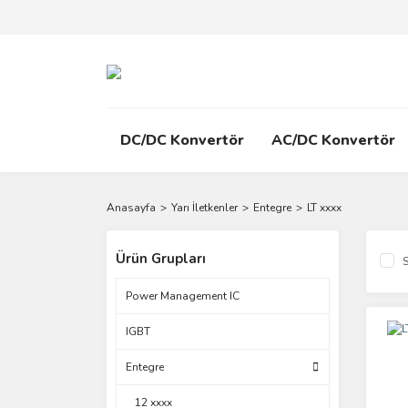
DC/DC Konvertör
AC/DC Konvertör
Anasayfa
Yarı İletkenler
Entegre
LT xxxx
Ürün Grupları
S
Power Management IC
IGBT
Entegre
12 xxxx