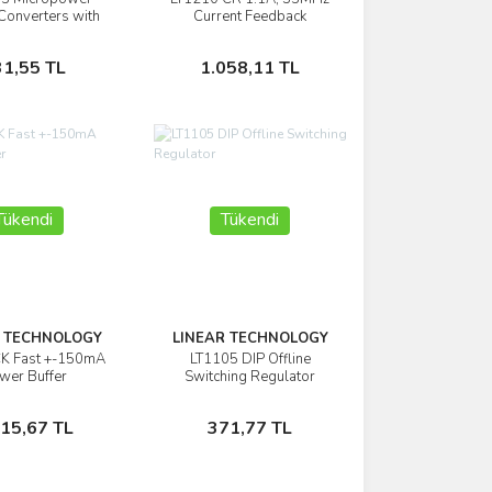
İncele
İncele
onverters with
Current Feedback
ttery Detector
Amplifier
e in Shutdown
Sepete Ekle
Sepete Ekle
31,55 TL
1.058,11 TL
Tükendi
Tükendi
R TECHNOLOGY
LINEAR TECHNOLOGY
K Fast +-150mA
LT1105 DIP Offline
İncele
İncele
wer Buffer
Switching Regulator
Stokta Yok
Stokta Yok
515,67 TL
371,77 TL