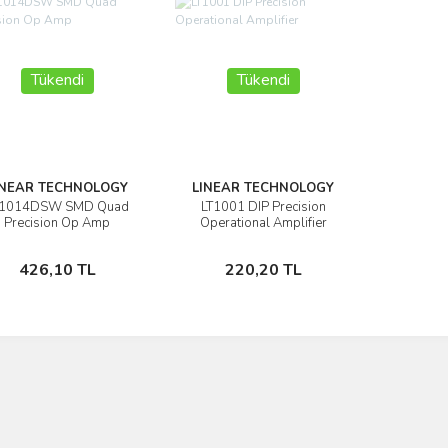
Tükendi
Tükendi
INEAR TECHNOLOGY
LINEAR TECHNOLOGY
T1014DSW SMD Quad
LT1001 DIP Precision
İncele
İncele
Precision Op Amp
Operational Amplifier
Stokta Yok
Stokta Yok
426,10 TL
220,20 TL