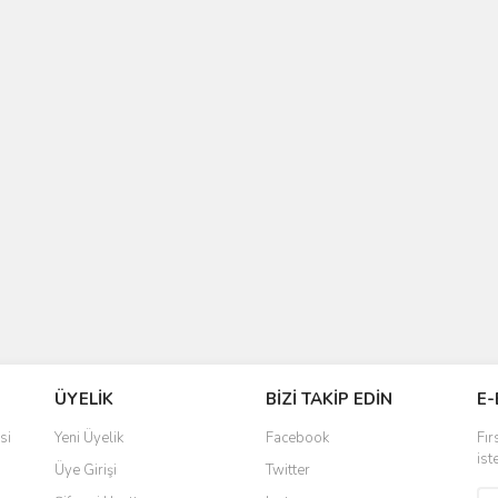
ÜYELİK
BİZİ TAKİP EDİN
E-
si
Yeni Üyelik
Facebook
Fır
ist
Üye Girişi
Twitter