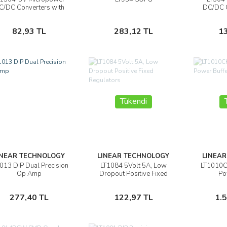
İncele
İncele
C/DC Converters with
DC/DC C
ow-Battery Detector
Low-Ba
Active in Shutdown
Activ
Sepete Ekle
Sepete Ekle
82,93 TL
283,12 TL
1
Tükendi
INEAR TECHNOLOGY
LINEAR TECHNOLOGY
LINEA
013 DIP Dual Precision
LT1084 5Volt 5A, Low
LT1010C
İncele
İncele
Op Amp
Dropout Positive Fixed
Po
Regulators
Sepete Ekle
Stokta Yok
277,40 TL
122,97 TL
1.