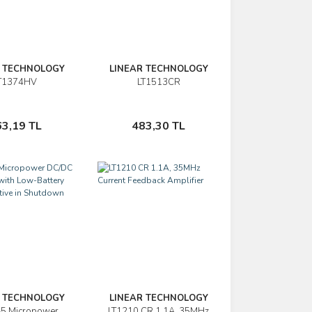
R TECHNOLOGY
LINEAR TECHNOLOGY
T1374HV
LT1513CR
İncele
İncele
Sepete Ekle
Sepete Ekle
63,19 TL
483,30 TL
R TECHNOLOGY
LINEAR TECHNOLOGY
-5 Micropower
LT1210 CR 1.1A, 35MHz