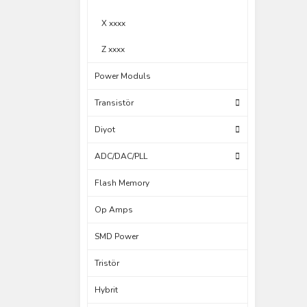
X xxxx
Z xxxx
Power Moduls
Transistör
Diyot
ADC/DAC/PLL
Flash Memory
Op Amps
SMD Power
Tristör
Hybrit