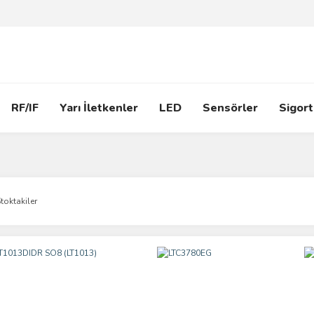
RF/IF
Yarı İletkenler
LED
Sensörler
Sigort
toktakiler