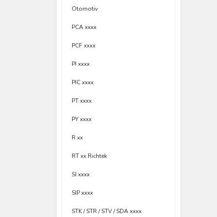
Otomotiv
PCA xxxx
PCF xxxx
PI xxxx
PIC xxxx
PT xxxx
PY xxxx
R xx
RT xx Richtek
SI xxxx
SIP xxxx
STK / STR / STV / SDA xxxx