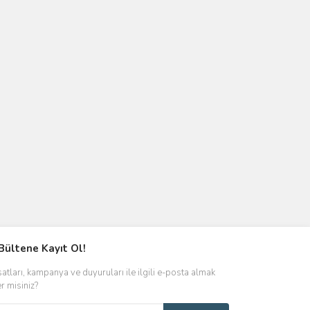
Bültene Kayıt Ol!
satları, kampanya ve duyuruları ile ilgili e-posta almak
er misiniz?