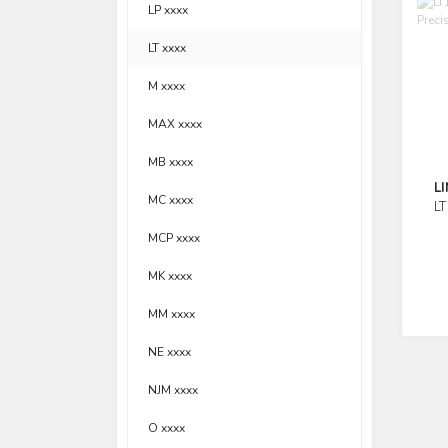
LP xxxx
LT xxxx
M xxxx
MAX xxxx
MB xxxx
L
MC xxxx
L
MCP xxxx
MK xxxx
MM xxxx
NE xxxx
NJM xxxx
O xxxx