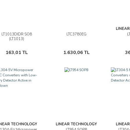
LINEA
LT1013DIDR SO8
LTC3780EG
L
İncele
İncele
(LT1013)
Sepete Ekle
Sepete Ekle
163,01 TL
1.630,06 TL
3
INEAR TECHNOLOGY
LINEAR TECHNOLOGY
LINEA
T1304-5V Micropower
LT954 SOP8
LT304