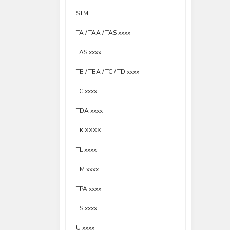
STM
TA / TAA / TAS xxxx
TAS xxxx
TB / TBA / TC / TD xxxx
TC xxxx
TDA xxxx
TK XXXX
TL xxxx
TM xxxx
TPA xxxx
TS xxxx
U xxxx