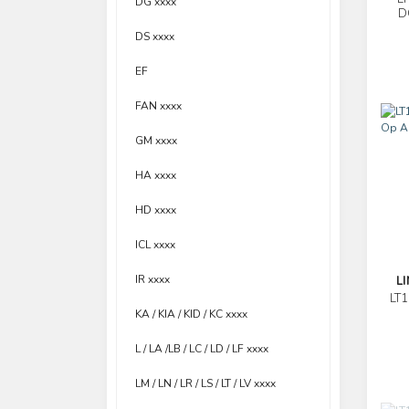
DG xxxx
D
L
DS xxxx
EF
FAN xxxx
GM xxxx
HA xxxx
HD xxxx
ICL xxxx
IR xxxx
L
LT1
KA / KIA / KID / KC xxxx
L / LA /LB / LC / LD / LF xxxx
LM / LN / LR / LS / LT / LV xxxx