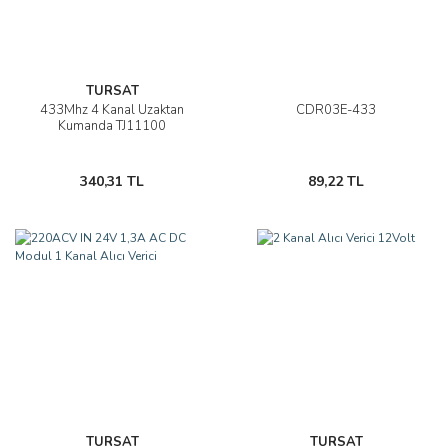
TURSAT
433Mhz 4 Kanal Uzaktan
CDR03E-433
Kumanda TJ11100
340,31 TL
89,22 TL
TURSAT
TURSAT