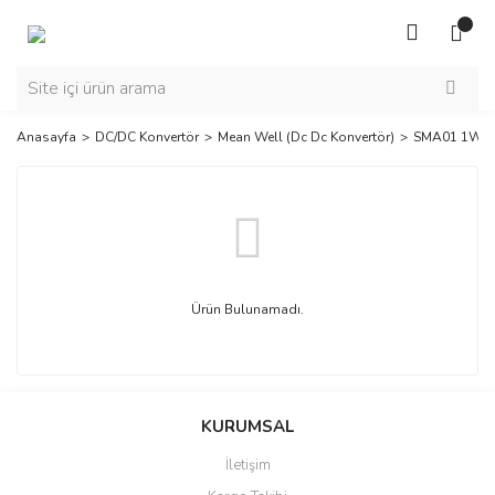
Anasayfa
DC/DC Konvertör
Mean Well (Dc Dc Konvertör)
SMA01 1W D
Ürün Bulunamadı.
KURUMSAL
İletişim