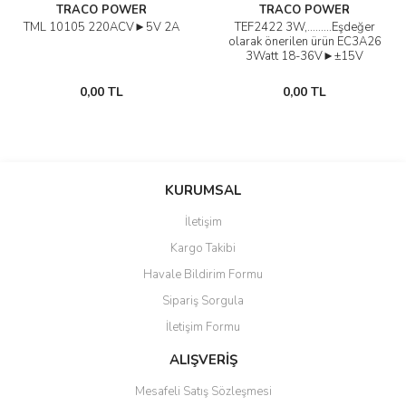
TRACO POWER
TRACO POWER
TML 10105 220ACV►5V 2A
TEF2422 3W,.........Eşdeğer
olarak önerilen ürün EC3A26
3Watt 18-36V►±15V
0,00 TL
0,00 TL
KURUMSAL
İletişim
Kargo Takibi
Havale Bildirim Formu
Sipariş Sorgula
İletişim Formu
ALIŞVERİŞ
Mesafeli Satış Sözleşmesi