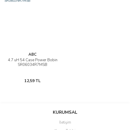
ABC
4.7 uH 54 Case Power Bobin
SR06034R7MSB
12,59 TL
KURUMSAL
İletişim