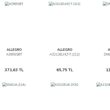
ALLEGRO
ALLEGRO
A
A3955SBT
A3212ELHLT-T (212)
DN6
İncele
İncele
Sepete Ekle
Sepete Ekle
371,63 TL
65,75 TL
1