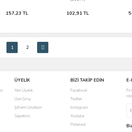
Sepete Ekle
Sepete Ekle
157,23 TL
102,91 TL
5
1
2
ÜYELİK
BİZİ TAKİP EDİN
E-
si
Yeni Üyelik
Facebook
Fır
ist
Üye Girişi
Twitter
Şifremi Unuttum
Instagram
Sepetiniz
Youtube
Pinterest
Bi