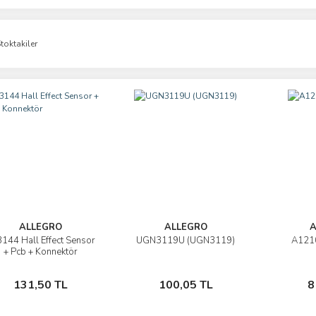
toktakiler
ALLEGRO
ALLEGRO
A
144 Hall Effect Sensor
UGN3119U (UGN3119)
A1210
İncele
İncele
+ Pcb + Konnektör
Sepete Ekle
Sepete Ekle
131,50 TL
100,05 TL
8