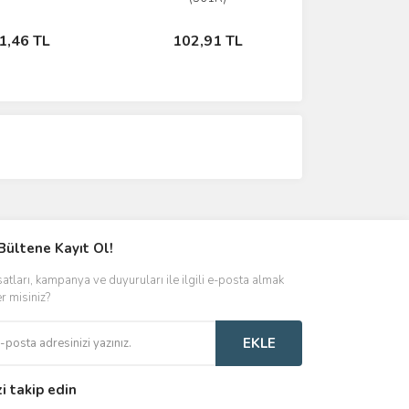
Sepete Ekle
Sepete Ekle
1,46 TL
102,91 TL
Bültene Kayıt Ol!
satları, kampanya ve duyuruları ile ilgili e-posta almak
er misiniz?
EKLE
zi takip edin