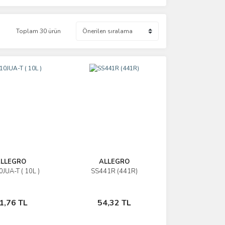
Toplam 30 ürün
LLEGRO
ALLEGRO
JUA-T ( 10L )
SS441R (441R)
İncele
İncele
Sepete Ekle
Sepete Ekle
1,76 TL
54,32 TL