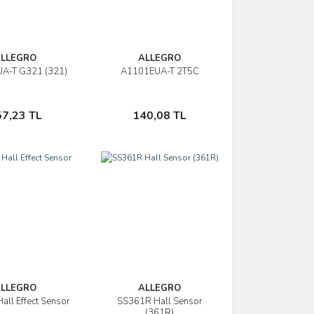
LLEGRO
ALLEGRO
A-T G321 (321)
A1101EUA-T 2T5C
İncele
İncele
Sepete Ekle
Sepete Ekle
57,23 TL
140,08 TL
LLEGRO
ALLEGRO
ll Effect Sensor
SS361R Hall Sensor
İncele
İncele
(361R)