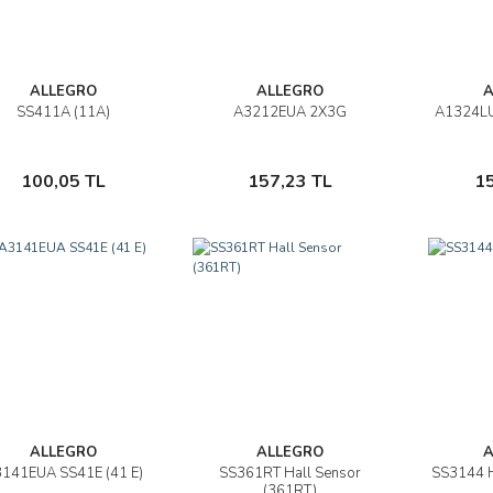
ALLEGRO
ALLEGRO
A
SS411A (11A)
A3212EUA 2X3G
A1324LU
İncele
İncele
Sepete Ekle
Sepete Ekle
100,05 TL
157,23 TL
1
ALLEGRO
ALLEGRO
A
141EUA SS41E (41 E)
SS361RT Hall Sensor
SS3144 Ha
İncele
İncele
(361RT)