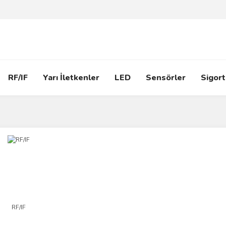
RF/IF
Yarı İletkenler
LED
Sensörler
Sigort
RF/IF