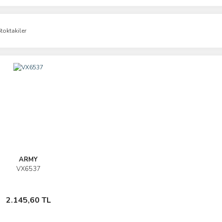
toktakiler
ARMY
VX6537
İncele
Sepete Ekle
2.145,60 TL