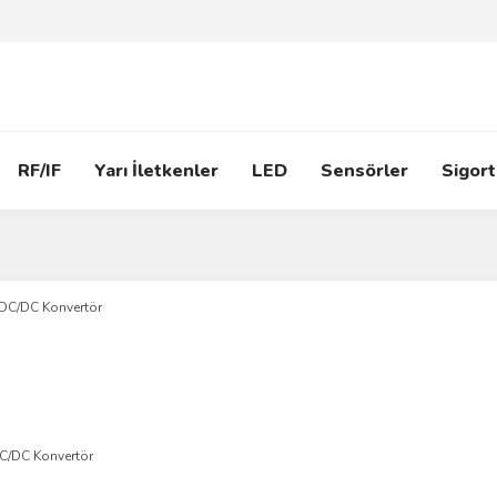
RF/IF
Yarı İletkenler
LED
Sensörler
Sigort
C/DC Konvertör