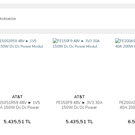
toktakiler
AT&T
AT&T
150S1R59 48V ► 1V5
FE150F9 48V ► 3V3 30A
FE200A9
İncele
İncele
A 150W Dc Dc Power
150W Dc Dc Power
40A 200
Modul
Modul
Sepete Ekle
Sepete Ekle
5.435,51 TL
5.435,51 TL
6.