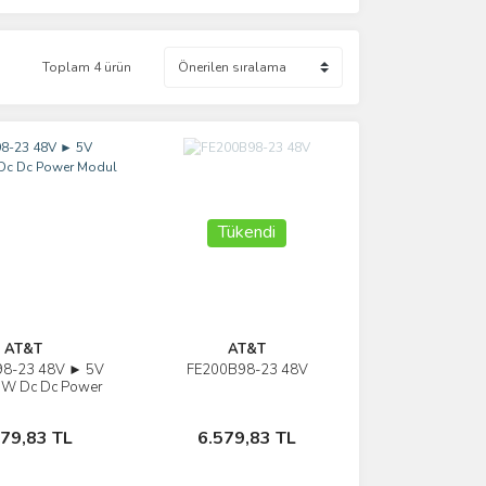
Toplam 4 ürün
Tükendi
AT&T
AT&T
8-23 48V ► 5V
FE200B98-23 48V
İncele
İncele
W Dc Dc Power
Modul
Sepete Ekle
Stokta Yok
579,83 TL
6.579,83 TL