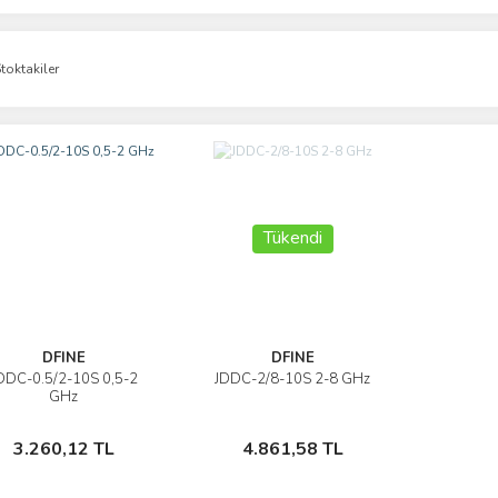
toktakiler
Tükendi
DFINE
DFINE
DDC-0.5/2-10S 0,5-2
JDDC-2/8-10S 2-8 GHz
İncele
İncele
GHz
Sepete Ekle
Stokta Yok
3.260,12 TL
4.861,58 TL