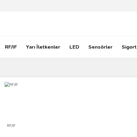
RF/IF
Yarı İletkenler
LED
Sensörler
Sigort
RF/IF