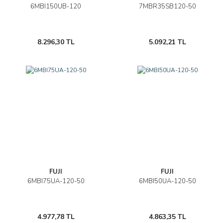
6MBI150UB-120
7MBR35SB120-50
8.296,30 TL
5.092,21 TL
FUJI
FUJI
6MBI75UA-120-50
6MBI50UA-120-50
4.977,78 TL
4.863,35 TL