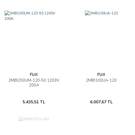
FUJI
FUJI
2MBI200UM-120-50 1200V
2MBI100UA-120
200A
5.435,51 TL
6.007,67 TL