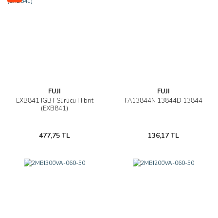
FUJI
FUJI
EXB841 IGBT Sürücü Hibrit
FA13844N 13844D 13844
(EXB841)
477,75 TL
136,17 TL