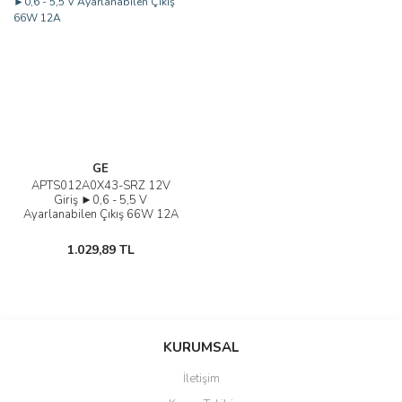
GE
APTS012A0X43-SRZ 12V
Giriş ►0,6 - 5,5 V
Ayarlanabilen Çıkış 66W 12A
1.029,89 TL
KURUMSAL
İletişim