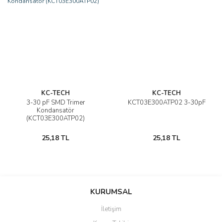
KC-TECH
KC-TECH
3-30 pF SMD Trimer
KCT03E300ATP02 3-30pF
Kondansatör
(KCT03E300ATP02)
25,18 TL
25,18 TL
KURUMSAL
İletişim