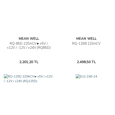
MEAN WELL
MEAN WELL
RQ-85D 220ACV►+5V /
RQ-125B 220ACV
+12V / -12V / +24V (RQ85D)
2.201,20 TL
2.498,50 TL