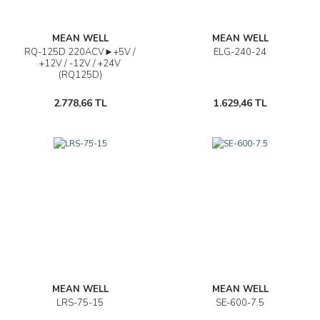
MEAN WELL
MEAN WELL
RQ-125D 220ACV►+5V /
ELG-240-24
+12V / -12V / +24V
(RQ125D)
2.778,66 TL
1.629,46 TL
MEAN WELL
MEAN WELL
LRS-75-15
SE-600-7.5