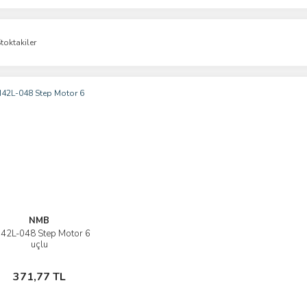
toktakiler
NMB
42L-048 Step Motor 6
İncele
uçlu
Sepete Ekle
371,77 TL