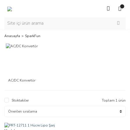
Anasayfa
SparkFun
AC/DC Konvertör
Stoktakiler
Toplam 1 ürün