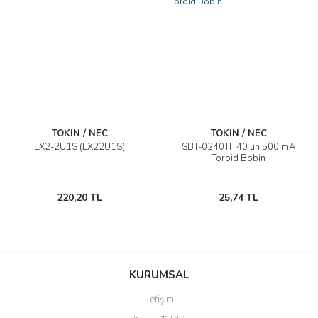
TOKIN / NEC
TOKIN / NEC
EX2-2U1S (EX22U1S)
SBT-0240TF 40 uh 500 mA
Toroid Bobin
220,20 TL
25,74 TL
KURUMSAL
İletişim