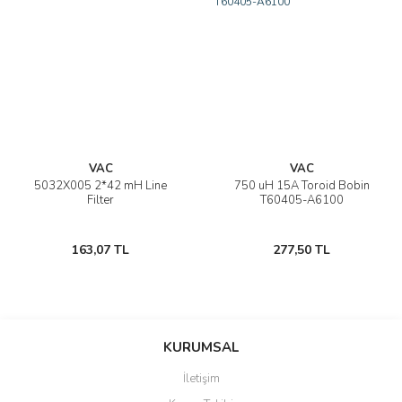
VAC
VAC
5032X005 2*42 mH Line
750 uH 15A Toroid Bobin
Filter
T60405-A6100
163,07 TL
277,50 TL
KURUMSAL
İletişim