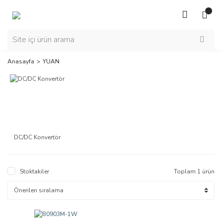
Anasayfa
YUAN
DC/DC Konvertör
Stoktakiler
Toplam 1 ürün